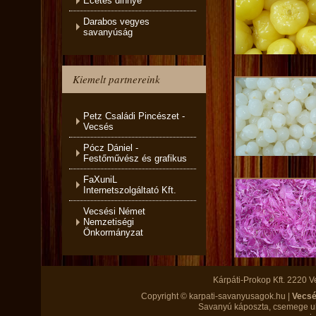
Ecetes dinnye
Darabos vegyes
savanyúság
Kiemelt partnereink
Petz Családi Pincészet -
Vecsés
Pócz Dániel -
Festőművész és grafikus
FaXuniL
Internetszolgáltató Kft.
Vecsési Német
Nemzetiségi
Önkormányzat
Kárpáti-Prokop Kft. 2220 V
Copyright © karpati-savanyusagok.hu |
Vecs
Savanyú káposzta, csemege ubo