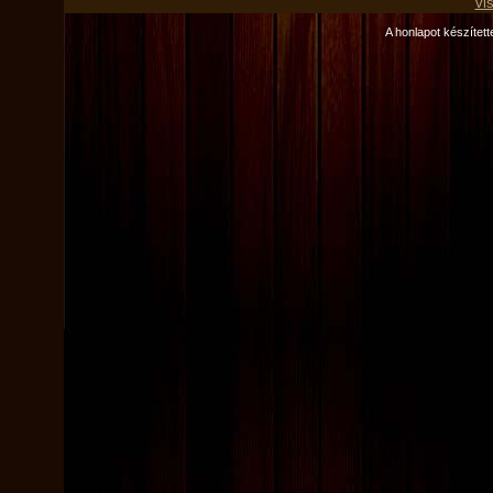
vi
A honlapot készítette