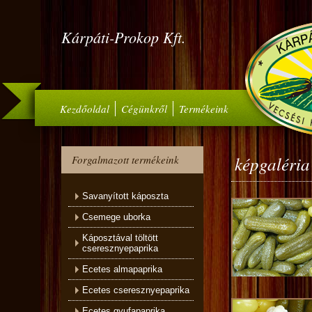
Kárpáti-Prokop Kft.
Kezdőoldal
Cégünkről
Termékeink
képgaléria
Forgalmazott termékeink
Savanyított káposzta
Csemege uborka
Káposztával töltött
cseresznyepaprika
Ecetes almapaprika
Ecetes cseresznyepaprika
Ecetes gyufapaprika