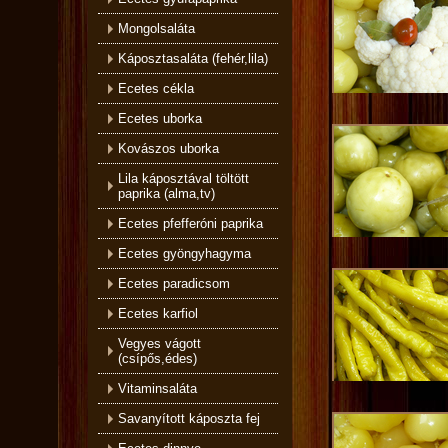
Mongolsaláta
Káposztasaláta (fehér,lila)
Ecetes cékla
Ecetes uborka
Kovászos uborka
Lila káposztával töltött
paprika (alma,tv)
Ecetes pfefferóni paprika
Ecetes gyöngyhagyma
Ecetes paradicsom
Ecetes karfiol
Vegyes vágott
(csípős,édes)
Vitaminsaláta
Savanyított káposzta fej