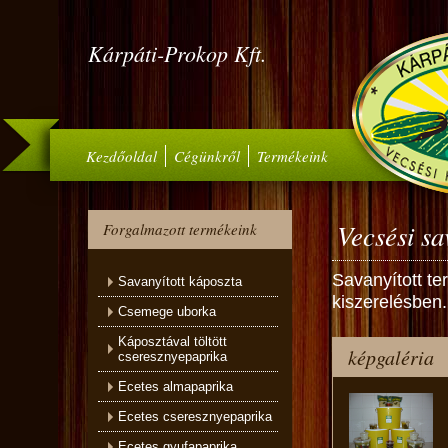
Kárpáti-Prokop Kft.
Kezdőoldal
Cégünkről
Termékeink
Vecsési sa
Forgalmazott termékeink
Savanyított te
Savanyított káposzta
kiszerelésben.
Csemege uborka
Káposztával töltött
képgaléria
cseresznyepaprika
Ecetes almapaprika
Ecetes cseresznyepaprika
Ecetes gyufapaprika