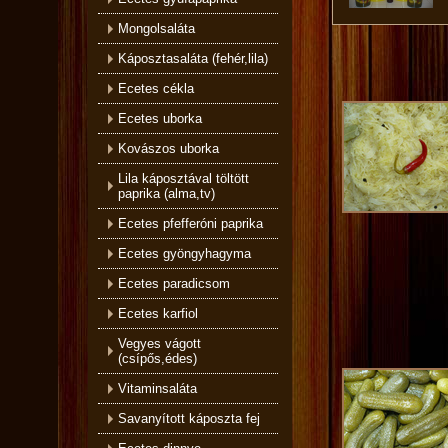
Mongolsaláta
Káposztasaláta (fehér,lila)
Ecetes cékla
Ecetes uborka
Kovászos uborka
Lila káposztával töltött
paprika (alma,tv)
Ecetes pfefferóni paprika
Ecetes gyöngyhagyma
Ecetes paradicsom
Ecetes karfiol
Vegyes vágott
(csípős,édes)
Vitaminsaláta
Savanyított káposzta fej