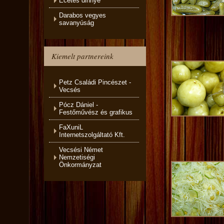
Ecetes dinnye
Darabos vegyes
savanyúság
Kiemelt partnereink
Petz Családi Pincészet -
Vecsés
Pócz Dániel -
Festőművész és grafikus
FaXuniL
Internetszolgáltató Kft.
Vecsési Német
Nemzetiségi
Önkormányzat