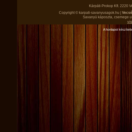
Kárpáti-Prokop Kft. 2220 V
Copyright © karpati-savanyusagok.hu |
Vecs
Savanyú káposzta, csemege ubo
vi
A honlapot készítette