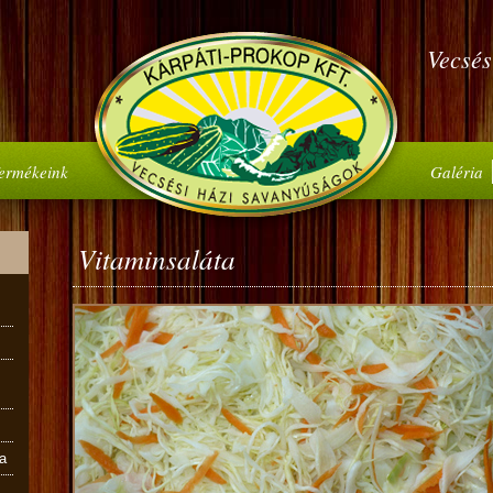
.
Vecsés
ermékeink
Galéria
Vitaminsaláta
a