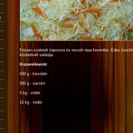
)
Frissen szeletelt káposzta és reszelt répa keveréke. Édes ízesít
közkedvelt salátája.
Kiszereléseink:
500 g - kisvödör
500 g - zacskó
5 kg - vödör
15 kg - vödör