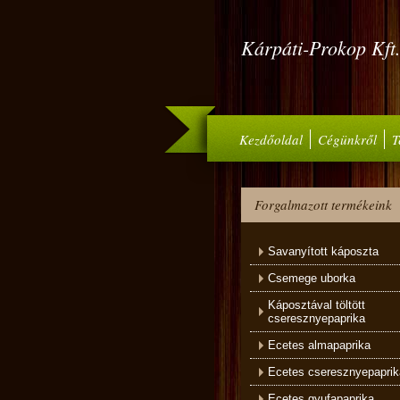
Kárpáti-Prokop Kft
Kezdőoldal
Cégünkről
T
Forgalmazott termékeink
Savanyított káposzta
Csemege uborka
Káposztával töltött
cseresznyepaprika
Ecetes almapaprika
Ecetes cseresznyepaprik
Ecetes gyufapaprika