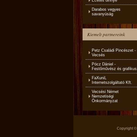
Ecetes dinnye
Darabos vegyes
savanyúság
Kiemelt partnereink
Petz Családi Pincészet -
Vecsés
Pócz Dániel -
Festőművész és grafikus
FaXuniL
Internetszolgáltató Kft.
Vecsési Német
Nemzetiségi
Önkormányzat
Copyright ©