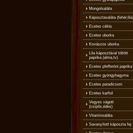
Mongolsaláta
Káposztasaláta (fehér,lila
Ecetes cékla
Ecetes uborka
Kovászos uborka
Lila káposztával töltött
paprika (alma,tv)
Ecetes pfefferóni paprika
Ecetes gyöngyhagyma
Ecetes paradicsom
Ecetes karfiol
Vegyes vágott
(csípős,édes)
Vitaminsaláta
Savanyított káposzta fej