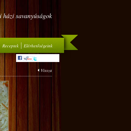
i házi savanyúságok
Receptek
Elérhetőségeink
Vissza