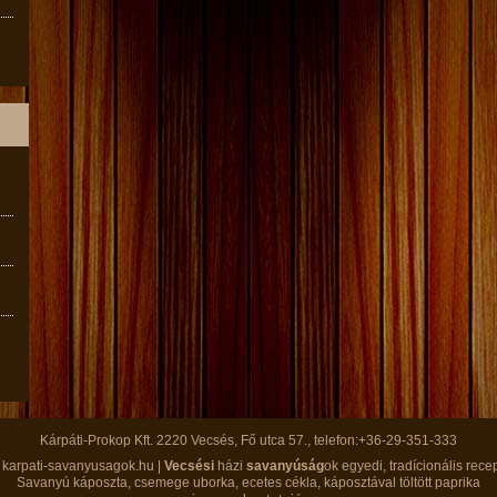
Kárpáti-Prokop Kft. 2220 Vecsés, Fő utca 57., telefon:+36-29-351-333
 karpati-savanyusagok.hu |
Vecsési
házi
savanyúság
ok egyedi, tradícionális rece
Savanyú káposzta, csemege uborka, ecetes cékla, káposztával töltött paprika